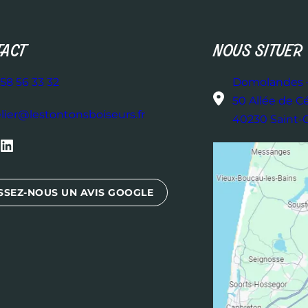
ACT
NOUS SITUER
58 56 33 32
Domolandes –
50 Allée de C
elier@lestontonsboiseurs.fr
40230 Saint
inkedIn
SSEZ-NOUS UN AVIS GOOGLE