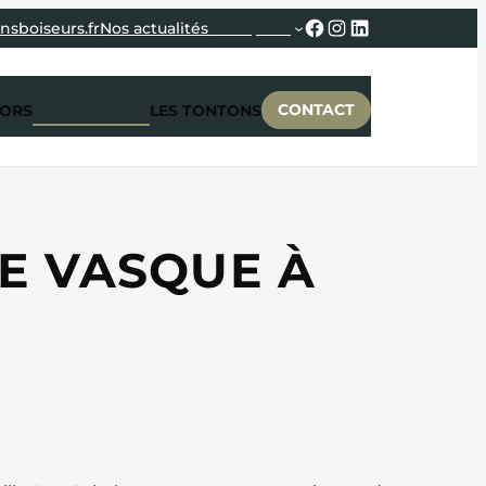
Facebook
Instagram
LinkedIn
nsboiseurs.fr
Nos actualités
Entreprise
CONTACT
CORS
RÉALISATIONS
LES TONTONS
E VASQUE À