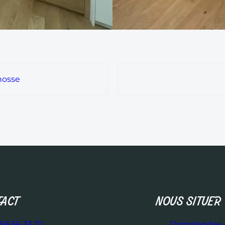
nosse
ACT
NOUS SITUER
58 56 33 32
Domolandes –