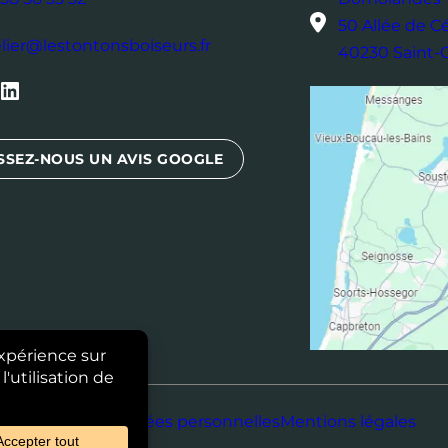
50 Allée de C
elier@lestontonsboiseurs.fr
40230 Saint
inkedIn
SSEZ-NOUS UN AVIS GOOGLE
Données personnelles
Mentions légales