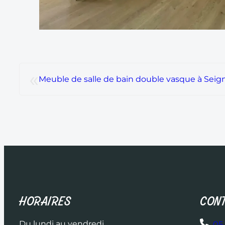
«
Meuble de salle de bain double vasque à Seig
HORAIRES
CONT
Du lundi au vendredi
05 