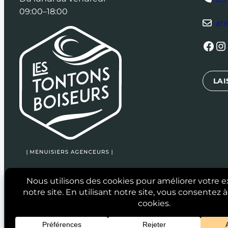
09:00–18:00
at
Facebook
Instagram
L
LAI
2024 © Les Tontons Boiseurs