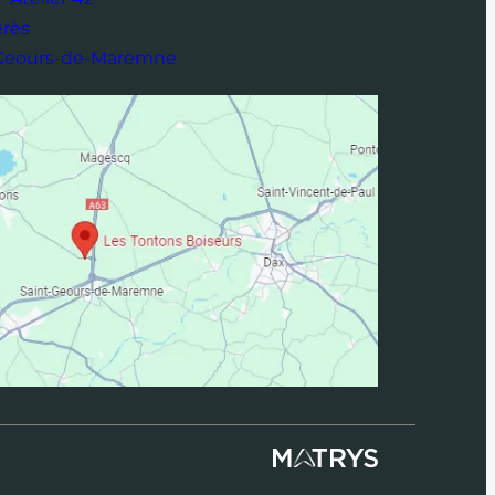
érès
-Geours-de-Maremne