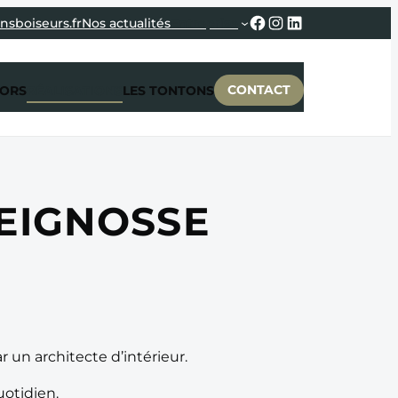
Facebook
Instagram
LinkedIn
nsboiseurs.fr
Nos actualités
Entreprise
CONTACT
CORS
RÉALISATIONS
LES TONTONS
SEIGNOSSE
 un architecte d’intérieur.
uotidien.