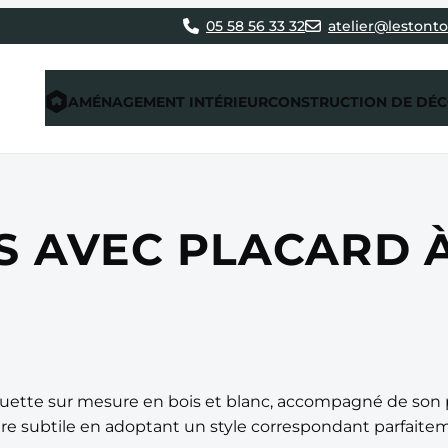
05 58 56 33 32
atelier@lestonto
AMÉNAGEMENT INTÉRIEUR
CONSTRUCTION DE DÉ
S AVEC PLACARD 
quette sur mesure en bois et blanc, accompagné de son p
re subtile en adoptant un style correspondant parfaite