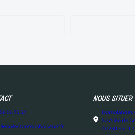
ACT
NOUS SITUER
58 56 33 32
Domolandes –
50 Allée de C
elier@lestontonsboiseurs.fr
40230 Saint