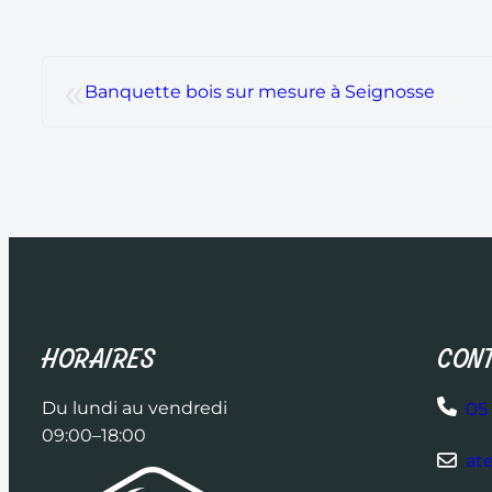
«
Banquette bois sur mesure à Seignosse
HORAIRES
CONT
Du lundi au vendredi
05 
09:00–18:00
at