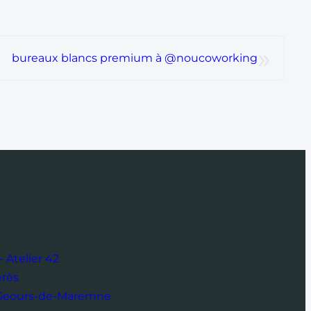
»
bureaux blancs premium à @noucoworking
 Atelier 42
érès
-Geours-de-Maremne