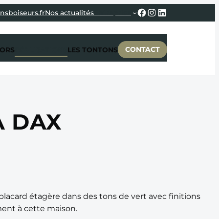
Facebook
Instagram
LinkedIn
nsboiseurs.fr
Nos actualités
Entreprise
CONTACT
CORS
RÉALISATIONS
LES TONTONS
À DAX
lacard étagère dans des tons de vert avec finitions
ment à cette maison.