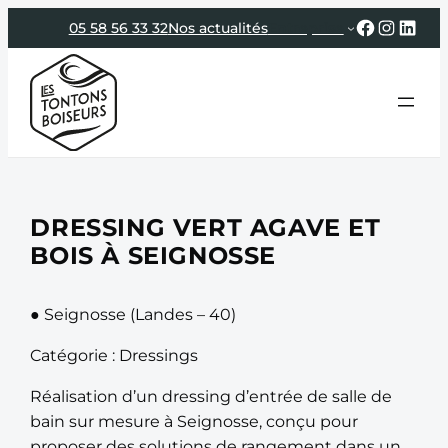
Aller
Faceboo
Instag
Link
05 58 56 33 32
Nos actualités
Entreprise
au
contenu
DRESSING VERT AGAVE ET
BOIS À SEIGNOSSE
● Seignosse (Landes – 40)
Catégorie : Dressings
Réalisation d’un dressing d’entrée de salle de
bain sur mesure à Seignosse, conçu pour
proposer des solutions de rangement dans un