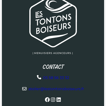
CONTACT
05 58 56 33 32
atelier@lestontonsboiseurs.fr
Facebook
Instagram
LinkedIn