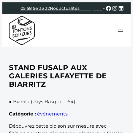
Aller
Faceboo
Instag
Link
05 58 56 33 32
Nos actualités
Entreprise
au
contenu
STAND FUSALP AUX
GALERIES LAFAYETTE DE
BIARRITZ
● Biarritz (Pays Basque – 64)
Catégorie :
événements
Découvrez cette cloison sur mesure avec