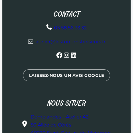
CONTACT
05 58 56 33 32
atelier@lestontonsboiseurs.fr
Facebook
Instagram
LinkedIn
LAISSEZ-NOUS UN AVIS GOOGLE
NOUS SITUER
Domolandes – Atelier 42
50 Allée de Cérès
40230 Saint-Geours-de-Maremne