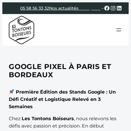
Aller
Faceboo
Instag
Link
05 58 56 33 32
Nos actualités
Entreprise
au
contenu
GOOGLE PIXEL À PARIS ET
BORDEAUX
Première Édition des Stands Google : Un
Défi Créatif et Logistique Relevé en 3
Semaines
Chez
Les Tontons Boiseurs
, nous relevons les
défis avec passion et précision. En début