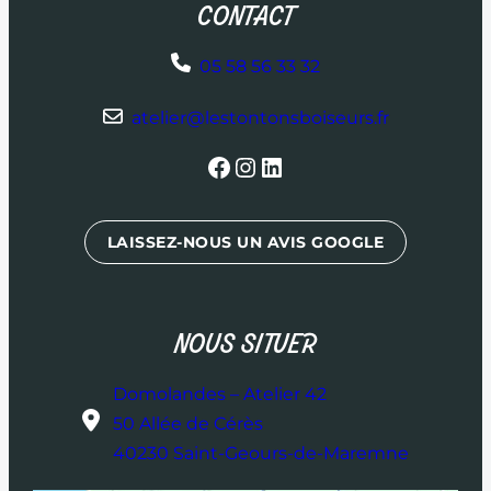
CONTACT
05 58 56 33 32
atelier@lestontonsboiseurs.fr
Facebook
Instagram
LinkedIn
LAISSEZ-NOUS UN AVIS GOOGLE
NOUS SITUER
Domolandes – Atelier 42
50 Allée de Cérès
40230 Saint-Geours-de-Maremne