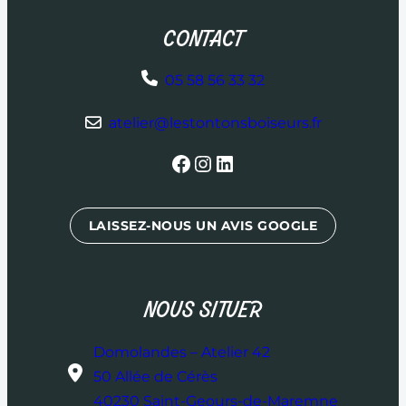
CONTACT
05 58 56 33 32
atelier@lestontonsboiseurs.fr
Facebook
Instagram
LinkedIn
LAISSEZ-NOUS UN AVIS GOOGLE
NOUS SITUER
Domolandes – Atelier 42
50 Allée de Cérès
40230 Saint-Geours-de-Maremne