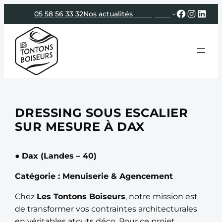
Aller
Faceboo
Instag
Link
05 58 56 33 32
Nos actualités
Entreprise
au
contenu
DRESSING SOUS ESCALIER
SUR MESURE À DAX
●
Dax (Landes – 40)
Catégorie : Menuiserie & Agencement
Chez
Les Tontons Boiseurs
, notre mission est
de transformer vos contraintes architecturales
en véritables atouts déco. Pour ce projet