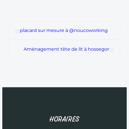
«
placard sur mesure à @noucoworking
»
Aménagement tête de lit à hossegor
HORAIRES