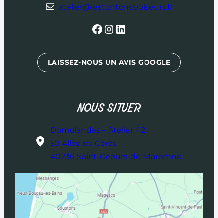
atelier@lestontonsboiseurs.fr
Facebook
Instagram
LinkedIn
LAISSEZ-NOUS UN AVIS GOOGLE
NOUS SITUER
Domolandes – Atelier 42
50 Allée de Cérès
40230 Saint-Geours-de-Maremne