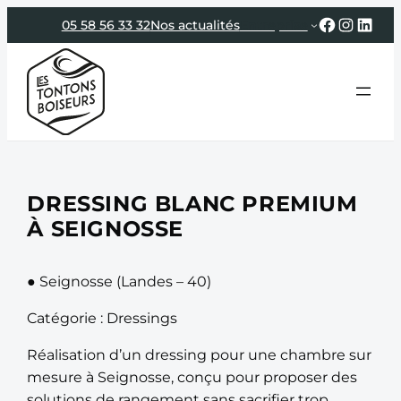
Aller
Faceboo
Instag
Link
05 58 56 33 32
Nos actualités
Entreprise
au
contenu
DRESSING BLANC PREMIUM
À SEIGNOSSE
● Seignosse (Landes – 40)
Catégorie : Dressings
Réalisation d’un dressing pour une chambre sur
mesure à Seignosse, conçu pour proposer des
solutions de rangement sans sacrifier trop