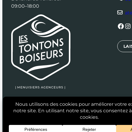
09:00–18:00
at
Facebook
Instagram
L
LAI
2024 © Les Tontons Boiseurs