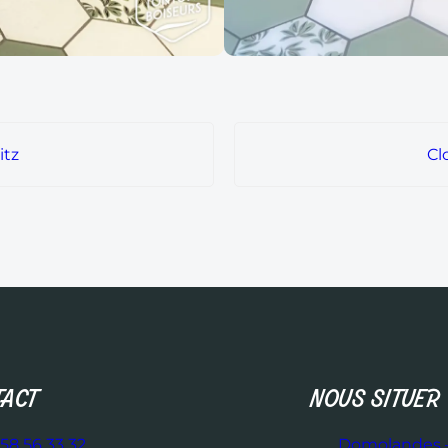
itz
Cl
ACT
NOUS SITUER
58 56 33 32
Domolandes –