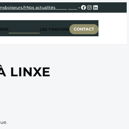
Facebook
Instagram
LinkedIn
nsboiseurs.fr
Nos actualités
Entreprise
CONTACT
CORS
RÉALISATIONS
LES TONTONS
À LINXE
que.