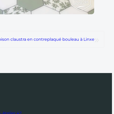
»
oison claustra en contreplaqué bouleau à Linxe
 Atelier 42