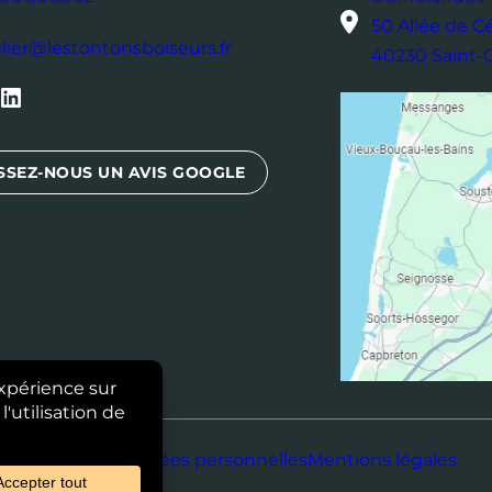
50 Allée de C
elier@lestontonsboiseurs.fr
40230 Saint
inkedIn
SSEZ-NOUS UN AVIS GOOGLE
Données personnelles
Mentions légales