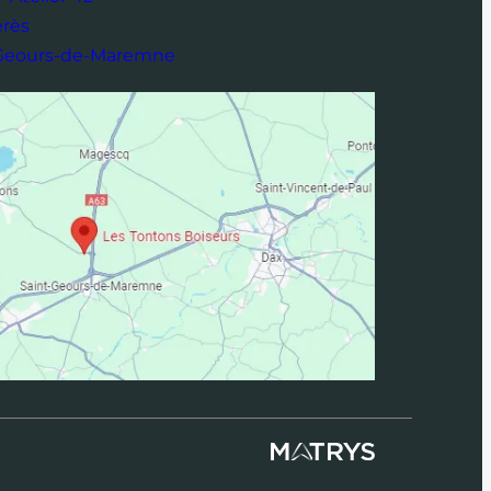
érès
-Geours-de-Maremne