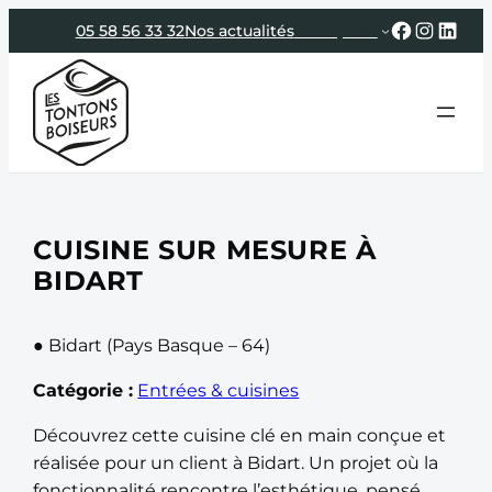
Aller
Faceboo
Instag
Link
05 58 56 33 32
Nos actualités
Entreprise
au
contenu
CUISINE SUR MESURE À
BIDART
● Bidart (Pays Basque – 64)
Catégorie :
Entrées & cuisines
Découvrez cette cuisine clé en main conçue et
réalisée pour un client à Bidart. Un projet où la
fonctionnalité rencontre l’esthétique, pensé