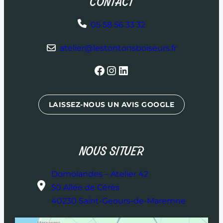
CONTACT
05 58 56 33 32
atelier@lestontonsboiseurs.fr
Facebook
Instagram
LinkedIn
LAISSEZ-NOUS UN AVIS GOOGLE
NOUS SITUER
Domolandes – Atelier 42
50 Allée de Cérès
40230 Saint-Geours-de-Maremne