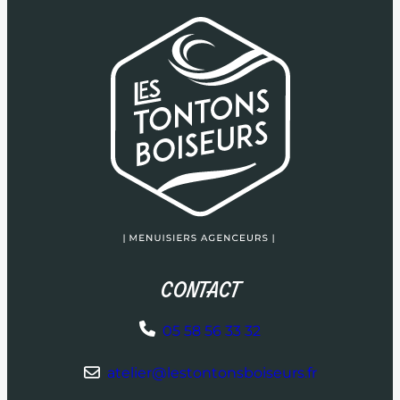
CONTACT
05 58 56 33 32
atelier@lestontonsboiseurs.fr