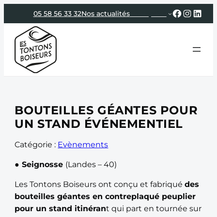
Aller
Faceboo
Instag
Link
05 58 56 33 32
Nos actualités
Entreprise
au
contenu
BOUTEILLES GÉANTES POUR
UN STAND ÉVÉNEMENTIEL
Catégorie :
Evènements
● Seignosse
(Landes – 40)
Les Tontons Boiseurs ont conçu et fabriqué
des
bouteilles géantes en contreplaqué peuplier
pour un stand itinéran
t qui part en tournée sur