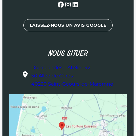
Facebook
Instagram
LinkedIn
LAISSEZ-NOUS UN AVIS GOOGLE
NOUS SITUER
Domolandes – Atelier 42
50 Allée de Cérès
40230 Saint-Geours-de-Maremne