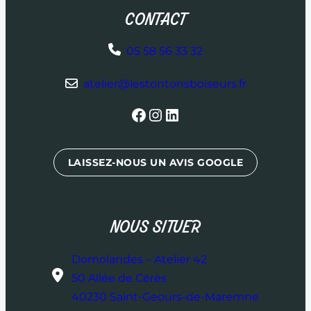
CONTACT
05 58 56 33 32
atelier@lestontonsboiseurs.fr
Facebook
Instagram
LinkedIn
LAISSEZ-NOUS UN AVIS GOOGLE
NOUS SITUER
Domolandes – Atelier 42
50 Allée de Cérès
40230 Saint-Geours-de-Maremne