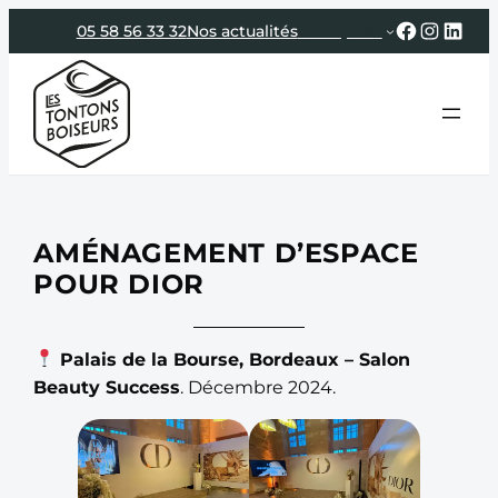
Aller
Faceboo
Instag
Link
05 58 56 33 32
Nos actualités
Entreprise
au
contenu
AMÉNAGEMENT D’ESPACE
POUR DIOR
Palais de la Bourse, Bordeaux – Salon
Beauty Success
. Décembre 2024.